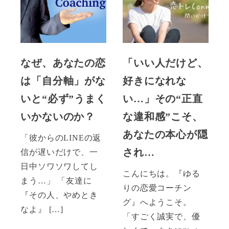
なぜ、あなたの恋
「いい人だけど、
は「自分軸」がな
好きになれな
いと“必ず”うまく
い…」その“正直
いかないのか？
な違和感”こそ、
あなたの本心が隠
「彼からのLINEの返
され…
信が遅いだけで、一
日中ソワソワしてし
こんにちは。『ゆる
まう…」 「友達に
りの恋愛コーチン
『その人、やめとき
グ』へようこそ。
なよ』 […]
「すごく誠実で、優