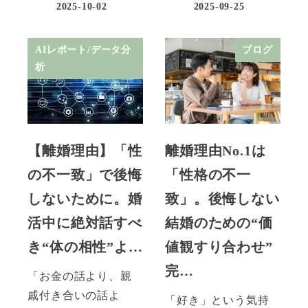
2025-10-02
2025-09-25
AIレポート/データ分
ブログ
析
【離婚理由】「性
離婚理由No.1は
の不一致」で後悔
「性格の不一
しないために。婚
致」。後悔しない
活中に絶対話すべ
結婚のための“価
き“体の相性”よ…
値観すり合わせ”
完…
「お金の話より、親
戚付き合いの話よ
「好き」という気持