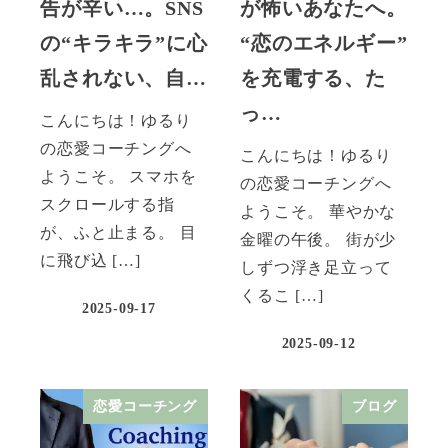
告が辛い…。SNS
が怖いあなたへ。
の“キラキラ”に心
“恋のエネルギー”
乱されない、自…
を充電する、た
っ…
こんにちは！ゆるり
の恋愛コーチングへ
こんにちは！ゆるり
ようこそ。 スマホを
の恋愛コーチングへ
スクロールする指
ようこそ。 華やかな
が、ふと止まる。 目
金曜の午後。 街が少
に飛び込 […]
しずつ浮き足立って
くるこ […]
2025-09-17
2025-09-12
恋愛コーチング
ブログ