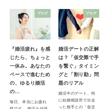
ブログ
ブログ
『婚活疲れ』を感
婚活デートの正解
じたら、ちょっと
は？「仮交際で手
一休み。あなたの
を繋ぐ」タイミン
ペースで進むため
グと「割り勘」問
の、ゆるり婚活
題のリアル
の…
婚活中のデート、特
に結婚相談所で出会
毎日、本当にお疲れ
った相手との「仮交
様です。 婚活を頑張