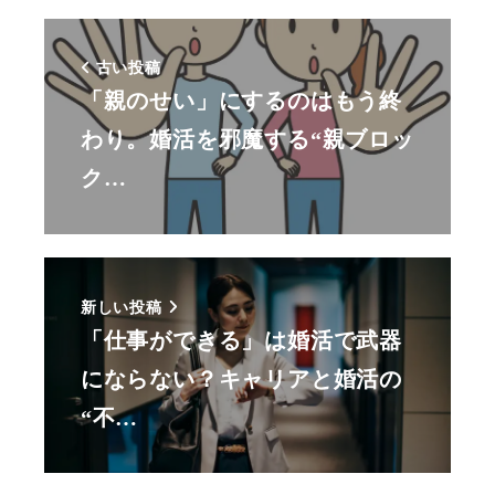
古い投稿
「親のせい」にするのはもう終
わり。婚活を邪魔する“親ブロッ
ク…
新しい投稿
「仕事ができる」は婚活で武器
にならない？キャリアと婚活の
“不…